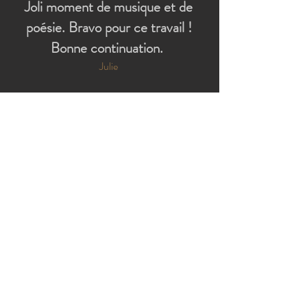
Joli moment de musique et de
poésie. Bravo pour ce travail !
Bonne continuation.
Julie
Bravo pour ce spectacle prenant.
On rentre petit à petit dans un
monde nouveau, on est pris par
l'histoire et la musique. Un voyage
passionnant.
Edmond
Un grand bravo pour ce spectacle
magique et très original. Un beau
voyage en judéo-espagnol. Merci
beaucoup.