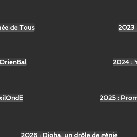
mée de Tous
2023 
'OrienBal
2024 : 
ExilOndE
2025 : Prom
2026 : Djoha, un drôle de génie