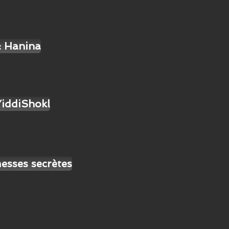
: Hanina
YiddiShokl
esses secrètes